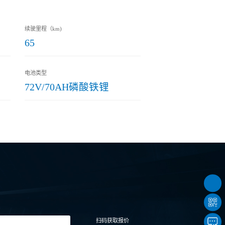
续驶里程（km)
65
电池类型
72V/70AH磷酸铁锂
扫码获取报价