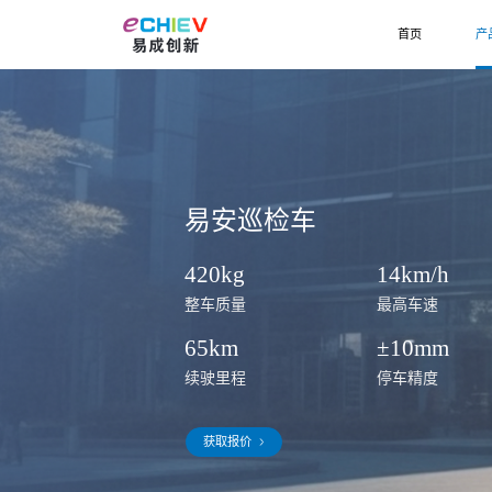
首页
产
易安巡检车
420
kg
14
km/h
整车质量
最高车速
65
km
±10
mm
续驶里程
停车精度
获取报价