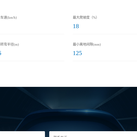
车速(km/h)
最大爬坡度（%）
18
转弯半径(m)
最小离地间隙(mm)
6
125