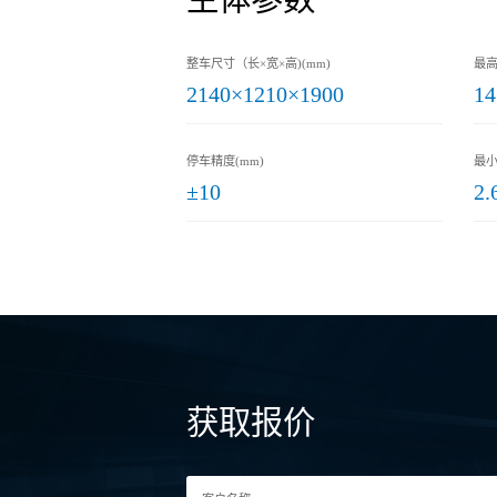
整车尺寸（长×宽×高)(mm)
最高
2140×1210×1900
14
停车精度(mm)
最小
±10
2.
获取报价