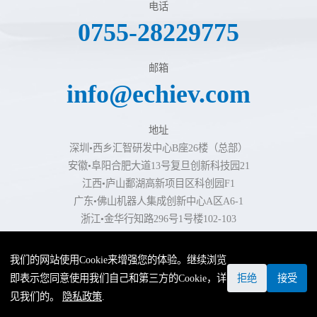
电话
0755-28229775
邮箱
info@echiev.com
地址
深圳•西乡汇智研发中心B座26楼（总部）
安徽•阜阳合肥大道13号复旦创新科技园21
江西•庐山鄱湖高新项目区科创园F1
广东•佛山机器人集成创新中心A区A6-1
浙江•金华行知路296号1号楼102-103
我们的网站使用Cookie来增强您的体验。继续浏览
友情链接
·
隐私政策
·
法律声明
即表示您同意使用我们自己和第三方的Cookie，详
拒绝
接受
COPYRIGHT ©2025 深圳市易成自动驾驶技术有限公司. ALL
见我们的。
隐私政策
.
RIGHTS RESERVED.
粤ICP备19002558号-1
.