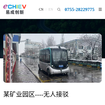
0755-28229775
CN
EN
某矿业园区----无人接驳